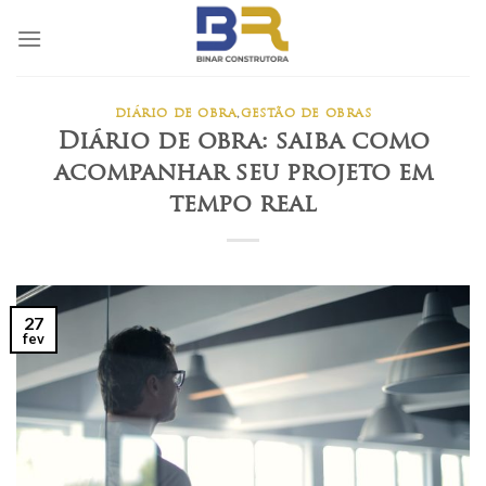
Skip
to
content
DIÁRIO DE OBRA
,
GESTÃO DE OBRAS
Diário de obra: saiba como
acompanhar seu projeto em
tempo real
27
fev