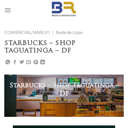
Skip
to
content
COMERCIAL/VAREJO
|
Rede de Lojas
STARBUCKS – SHOP
TAGUATINGA – DF
Starbucks – Shop Taguatinga –
DF